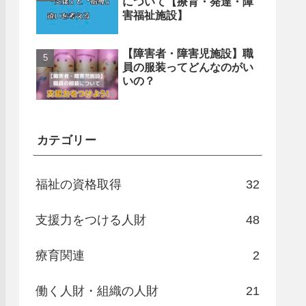
について【療育・発達・障
害福祉施設】
【障害者・障害児施設】職
員の服装ってどんなのがい
いの？
カテゴリー
福祉の資格取得
32
支援力をつける人財
48
療育関連
2
働く人財・組織の人財
21