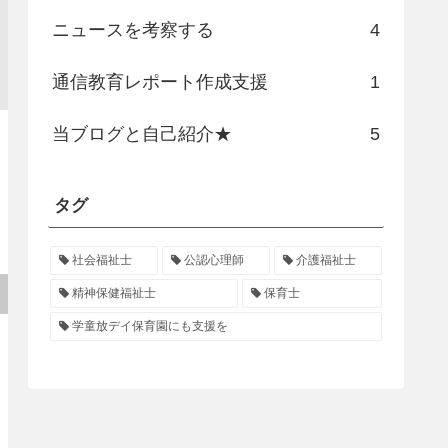
ニュースを考察する
4
通信教育レポート作成支援
1
当ブログと自己紹介★
5
タグ
社会福祉士
公認心理師
介護福祉士
精神保健福祉士
保育士
学童放デイ保育園にも支援を