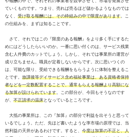
や報酬の中で、それぞれの事業者を競争させて、市場を発展させ
ていくものです。つまり、売れば売るほど儲かるようなものでは
なく、
受け取る報酬には、その枠組みの中で限度があります
。こ
の仕組みを、まずは知ることです。
さて、それではこの『限度のある報酬』をより多く手にするた
めにはどうしたらいいのか。一番に思い付くのは、サービス残業
含む人件費のカットでしょう。しかし、それでは事業所の運営が
成り立ちません。職員が定着しないからです。次に思いつくの
は、可能な限り、受給できる報酬をもらうように体制を整えるこ
とです。
放課後等デイサービス含め福祉事業は、ある資格者保持
者などを一定数配置することで、通常もらえる報酬より高額にな
る加算が設けられています
。この部分が、今回もそうなのです
が、
不正請求の温床
となっているところです。
大抵の事業所は、この『加算』の部分で利益を出そうと思って
いるでしょう。ただ、先ほど書いたような準市場の原理では、当
然利益の天井があるわけです。すると、
今度は加算の不正と、人